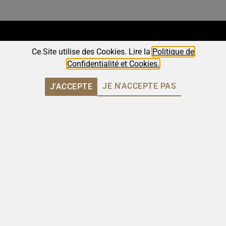
Ce Site utilise des Cookies. Lire la
Politique de
Confidentialité et Cookies.
JE N'ACCEPTE PAS
J'ACCEPTE
R. Conselheiro Luís de Magalhães 62,
Escritório AS, 3800-213 Aveiro
(+351) 962 932 295
nuno.gomes@laferraz.pt