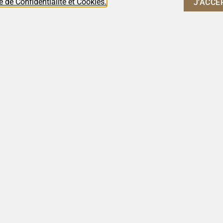
e de Confidentialité et Cookies.
J'ACCE
d’Altitude
VinDuero
VinDouro
nt Deux
8 DE AOÛT, 2023
s d’Argent
urs des
Portugal