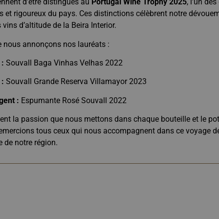
ennent d’être distingués au
Portugal Wine Trophy 2025
, l’un de
os et rigoureux du pays. Ces distinctions célèbrent notre dévouem
 vins d’altitude de la Beira Interior.
ue nous annonçons nos lauréats :
 :
Souvall Baga Vinhas Velhas 2022
 :
Souvall Grande Reserva Villamayor 2023
gent :
Espumante Rosé Souvall 2022
tent la passion que nous mettons dans chaque bouteille et le pot
 remercions tous ceux qui nous accompagnent dans ce voyage déd
 de notre région.