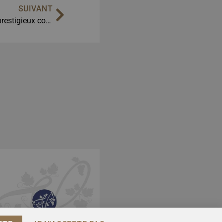
SUIVANT
Les vins Souvall distingués au prestigieux concours « A Escolha do Mercado 2025