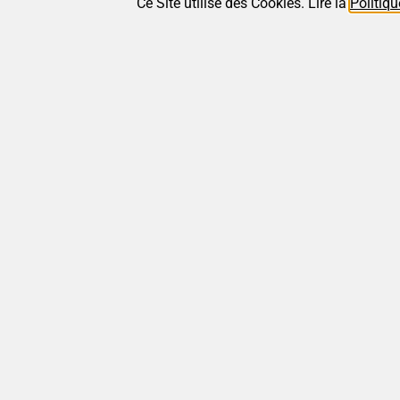
Ce Site utilise des Cookies. Lire la
Politiqu
Les Vins 
Souvall
Remporte
Médaille
au Conco
Vins du 
2026