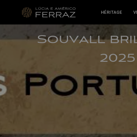
HÉRITAGE
V
Souvall bri
2025