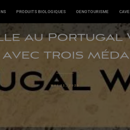
INS
PRODUITS BIOLOGIQUES
OENOTOURISME
CAVE
lle au Portugal
 avec trois méda
MAI 21, 2025