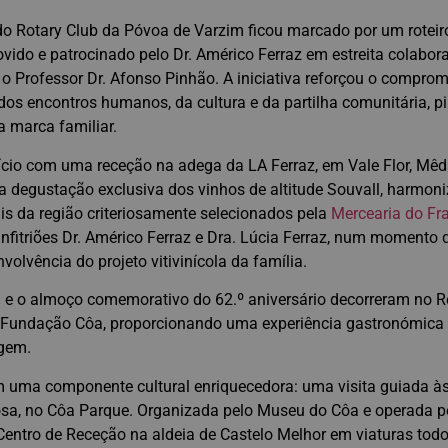
 do Rotary Club da Póvoa de Varzim ficou marcado por um rotei
movido e patrocinado pelo Dr. Américo Ferraz em estreita colabo
 o Professor Dr. Afonso Pinhão. A iniciativa reforçou o compro
dos encontros humanos, da cultura e da partilha comunitária, pi
a marca familiar.
ício com uma receção na adega da LA Ferraz, em Vale Flor, Mê
 degustação exclusiva dos vinhos de altitude Souvall, harmon
is da região criteriosamente selecionados pela
Mercearia do Fr
anfitriões Dr. Américo Ferraz e Dra. Lúcia Ferraz, num momento 
volvência do projeto vitivinícola da família.
al e o almoço comemorativo do 62.º aniversário decorreram no 
 Fundação Côa, proporcionando uma experiência gastronómica
agem.
 uma componente cultural enriquecedora: uma visita guiada às
osa, no Côa Parque. Organizada pelo Museu do Côa e operada 
Centro de Receção na aldeia de Castelo Melhor em viaturas todo-