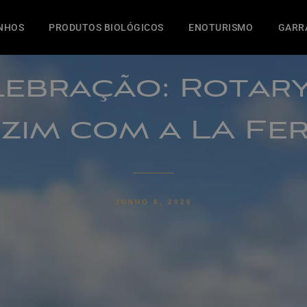
NHOS
PRODUTOS BIOLÓGICOS
ENOTURISMO
GARR
lebração: Rotar
zim com a LA Fe
JUNHO 8, 2026