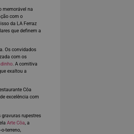
ro memorável na
ração com o
misso da LA Ferraz
lares que definem a
da. Os convidados
izada com os
adinho
. A comitiva
que exaltou a
Restaurante Côa
 de excelência com
 gravuras rupestres
pela
Arte Côa
, a
o-terreno,